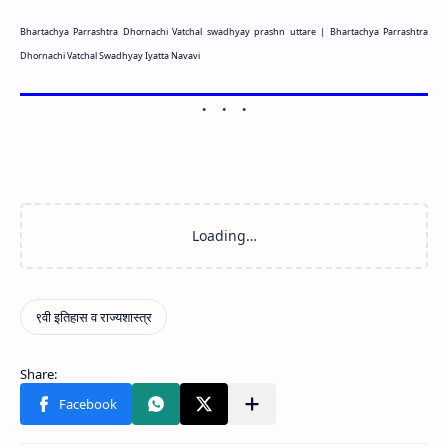
Bhartachya Parrashtra Dhornachi Vatchal swadhyay prashn uttare |
Bhartachya Parrashtra
Dhornachi Vatchal Swadhyay Iyatta Navavi