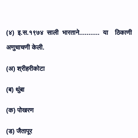
(४) इ.स.१९७४ साली भारताने........... या
ठिकाणी
अणुचाचणी केली.
(अ) श्रीहरीकोटा
(ब) थुंबा
(क) पोखरण
(ड) जैतापूर