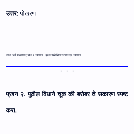
उत्तर:
पोखरण
इयत्ता नववी राज्यशास्त्र धडा २ स्वाध्याय |
इयत्ता नववी विषय राज्यशास्त्र स्वाध्याय
प्रश्न
२. पुढील विधाने चूक की बरोबर ते सकारण स्पष्ट
करा.