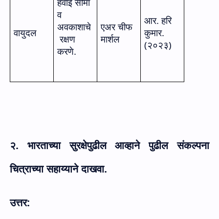
हवाई सीमा
व
आर. हरि
अवकाशाचे
एअर चीफ
वायुदल
कुमार.
रक्षण
मार्शल
(२०२३)
करणे.
२. भारताच्या सुरक्षेपुढील आव्हाने पुढील संकल्पना
चित्राच्या सहाय्याने दाखवा.
उत्तर: