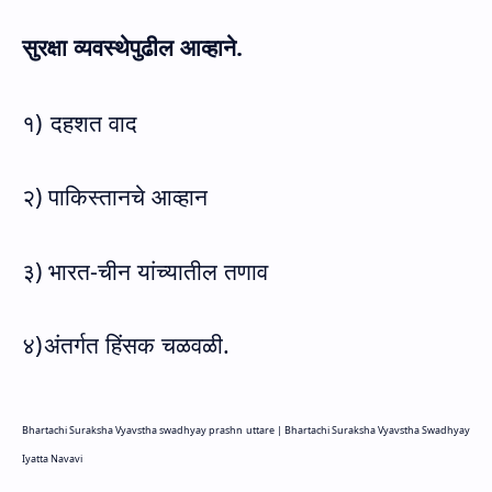
सुरक्षा व्यवस्थेपुढील आव्हाने.
१)
दहशत वाद
२)
पाकिस्तानचे आव्हान
३)
भारत-चीन यांच्यातील तणाव
४)
अंतर्गत हिंसक चळवळी.
Bhartachi Suraksha Vyavstha swadhyay prashn uttare |
Bhartachi Suraksha Vyavstha Swadhyay
Iyatta Navavi