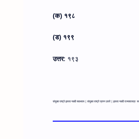
(क) १९८
(ड) १९९
उत्तर
: १९३
संयुक्त राष्ट्रे इयत्ता नववी स्वाध्याय |
संयुक्त राष्ट्रे प्रश्न उत्तरे |
इयत्ता नववी राज्यशास्त्र
स्