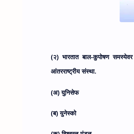
(२) भारतात बाल-कुपोषण समस्ये
आंतरराष्ट्रीय संस्था.
(अ) युनिसेफ
(ब) युनेस्को
(क) विश्वस्त मंडळ