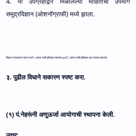
4. या उपग्रहाद्वारे मिळालेल्या माहितीचा उपयोग
समुद्रविज्ञान (ओशनॉग्राफी) मध्ये झाला.
विज्ञान व तंत्रज्ञान प्रश्न उत्तरे |
इयत्ता नववी इतिहास स्वाध्याय pdf |
इयत्ता नववी इतिहास धडा सातवा स्वाध्याय
३. पुढील विधाने सकारण स्पष्ट करा.
(१) पं.नेहरूंनी अणुऊर्जा आयोगाची स्थापना केली.
उत्तर: