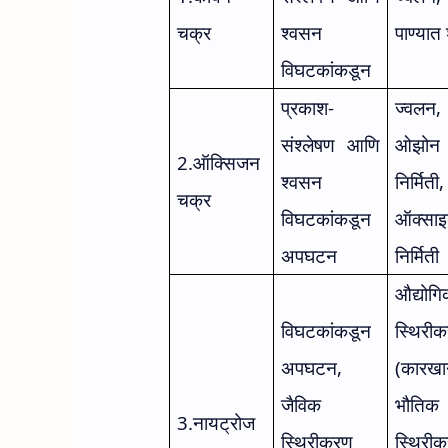
चक्र
श्वसन
पाण्यात
विघटकांकडून
प्रकाश-
ज्वलन
,
संश्लेषण आणि
ओझोन
2.
ऑक्सिजन
श्वसन
निर्मिती
,
चक्र
विघटकांकडून
ऑक्साइ
अपघटन
निर्मिती
औद्योग
विघटकांकडून
स्थिरी
अपघटन
,
(कारखा
जैविक
भौतिक
3.
नायट्रोज
स्थिरीकरण
स्थिरी