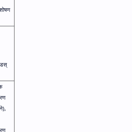
 शोषण
डस्
िक
करण
ने)
,
करण