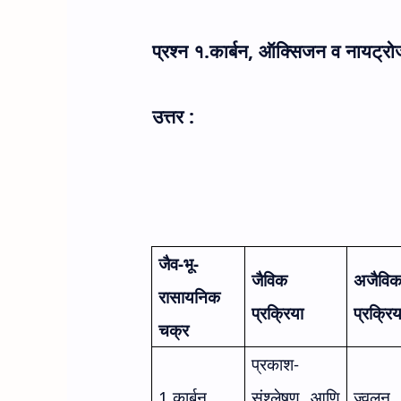
प्रश्न १.कार्बन
,
ऑक्सिजन व नायट्रोजन
उत्तर :
जैव-भू-
जैविक
अजैवि
रासायनिक
प्रक्रिया
प्रक्रिय
चक्र
प्रकाश-
1.
कार्बन
संश्लेषण आणि
ज्वलन
,