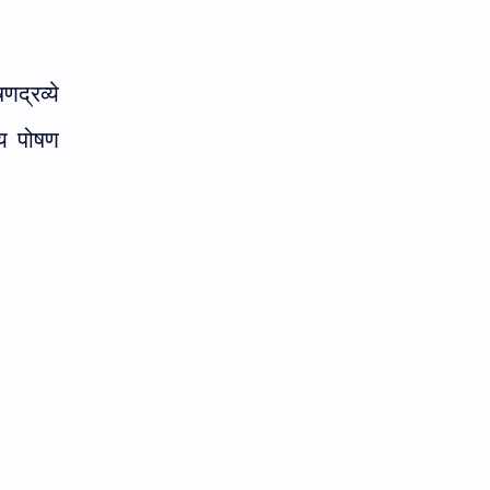
णद्रव्ये
तीय पोषण