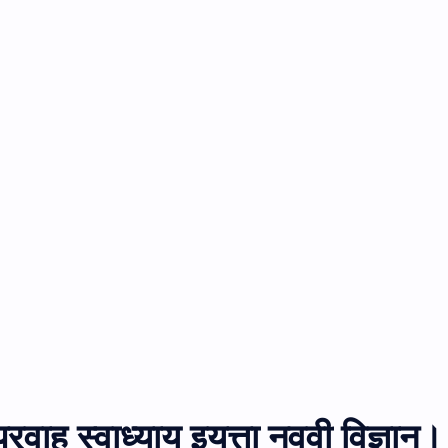
्रवाह स्वाध्याय इयत्ता नववी विज्ञान।