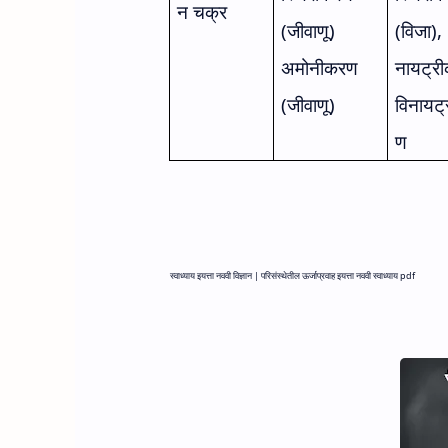
न चक्र
(जीवाणू)
(विजा)
,
अमोनीकरण
नायट्र
(जीवाणू)
विनायट
ण
स्वाध्याय इयत्ता नववी विज्ञान |
परिसंस्थेतील ऊर्जाप्रवाह इयत्ता नववी स्वाध्याय pdf