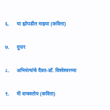
६. या झोपडीत माझ्या (कविता)
७. दुपार
८. अभियंत्यांचे दैवत-डॉ. विश्वेश्वरय्या
९. मी वाचवतोय (कविता)