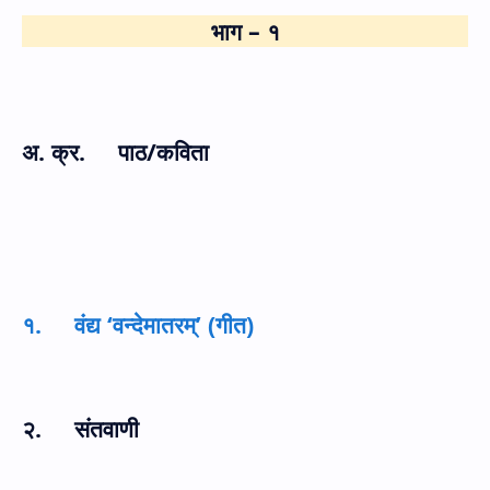
भाग – १
अ. क्र. पाठ/कविता
१. वंद्य ‘वन्देमातरम्’ (गीत)
२. संतवाणी