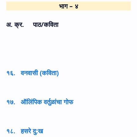
भाग – ४
अ. क्र. पाठ/कविता
१६. वनवासी (कविता)
१७. ऑलिंपिक वर्तुळांचा गोफ
१८. हसरे दु:ख