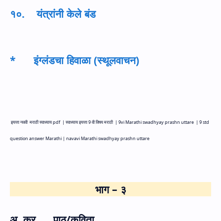
१०. यंत्रांनी केले बंड
*
इंग्लंडचा हिवाळा (स्थूलवाचन)
इयत्ता नववी मराठी स्वाध्याय
pdf |
स्वाध्याय इयत्ता 9 वी विषय मराठी |
9
vi Marathi swadhyay prashn uttare |
9
std
question answer Marathi |
navavi
Marathi swadhyay prashn uttare
भाग – ३
अ. क्र. पाठ/कविता