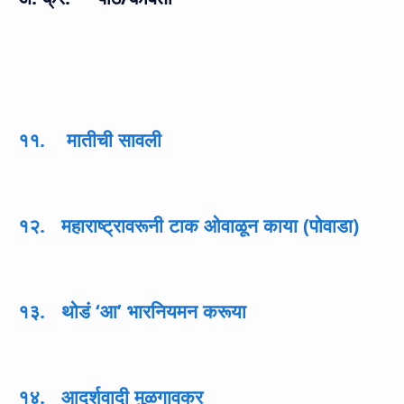
११. मातीची सावली
१२. महाराष्ट्रावरूनी टाक ओवाळून काया (पोवाडा)
१३. थोडं ‘आ’ भारनियमन करूया
१४. आदर्शवादी मुळगावकर