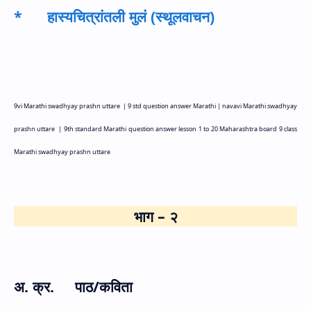
*
हास्यचित्रांतली मुलं (स्थूलवाचन)
9
vi Marathi swadhyay prashn uttare |
9
std question answer Marathi |
navavi
Marathi swadhyay
prashn uttare |
9
th standard Marathi question answer lesson
1
to
20
Maharashtra board
9
class
Marathi swadhyay prashn uttare
भाग – २
अ. क्र. पाठ/कविता