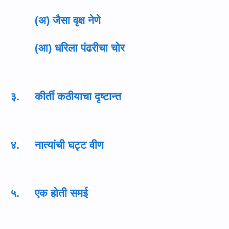
(
अ) जैसा वृक्ष नेणे
(
आ) धरिला पंढरीचा चोर
३. कीर्ती कठीयाचा दृष्टान्त
४. नात्यांची घट्ट वीण
५. एक होती समई