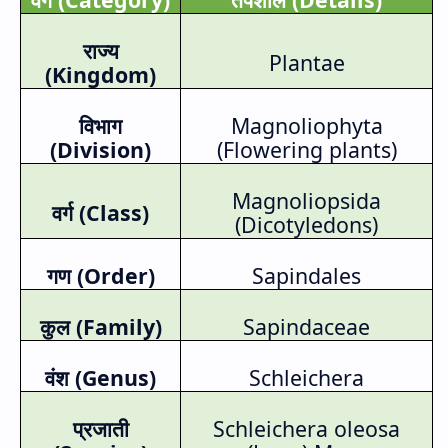
राज्य
Plantae
(
Kingdom)
विभाग
Magnoliophyta
(
Division)
(Flowering plants)
Magnoliopsida
वर्ग (
Class)
(Dicotyledons)
गण (
Order)
Sapindales
कुल (
Family)
Sapindaceae
वंश (
Genus)
Schleichera
प्रजाती
Schleichera oleosa