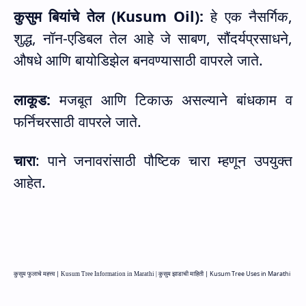
कुसुम बियांचे तेल (
Kusum Oil):
हे एक नैसर्गिक
,
शुद्ध
,
नॉन-एडिबल तेल आहे जे साबण
,
सौंदर्यप्रसाधने
,
औषधे आणि बायोडिझेल बनवण्यासाठी वापरले जाते.
लाकूड:
मजबूत आणि टिकाऊ असल्याने बांधकाम व
फर्निचरसाठी वापरले जाते.
चारा
: पाने जनावरांसाठी पौष्टिक चारा म्हणून उपयुक्त
आहेत.
कुसुम फुलाचे महत्त्व |
कुसुम झाडाची माहिती |
Kusum Tree Uses in Marathi
Kusum Tree Information in Marathi |